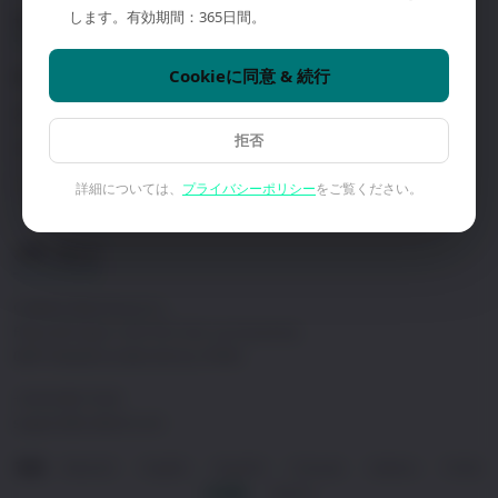
します。有効期間：365日間。
サポート
会社情報
Cookieに同意 & 続行
販売店を探す
会社概要
お問い合わせ
導入事例
拒否
デモを予約
プライバシーポリシー
ソフトウェア & ダウンロード
利用規約
詳細については、
プライバシーポリシー
をご覧ください。
お問い合わせ
Craltech Electrónica S.L.
Plaza del Vapor 5-6C (Pol. Ind. Les Guixeres)
08915 Badalona (Barcelona), SPAIN
+34 93 465 74 04
support@craltech.com
Deutsch
English
Español
Français
Italiano
Polski
言語:
·
·
·
·
·
日本語
한국어
·
·