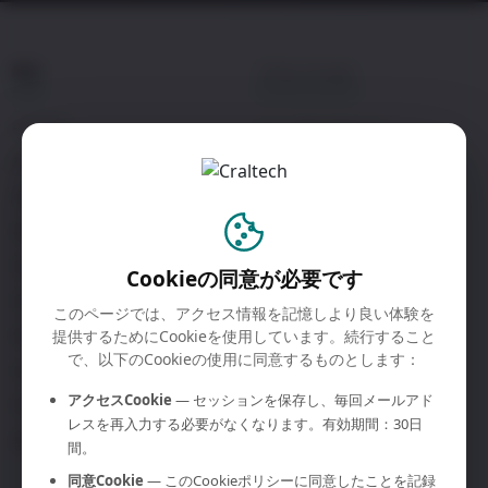
製品
ソリューション
4KCRAFT
コントロールルーム
Bre4K
放送
Colibri
企業向け
4Kcore
ライブイベント
ScreenBridge
教育
Cookieの同意が必要です
Octo
官公庁
このページでは、アクセス情報を記憶しより良い体験を
提供するためにCookieを使用しています。続行すること
W10 / W1
で、以下のCookieの使用に同意するものとします：
LinkU
アクセスCookie
— セッションを保存し、毎回メールアド
KiO
レスを再入力する必要がなくなります。有効期間：30日
放送用モニター
間。
同意Cookie
— このCookieポリシーに同意したことを記録