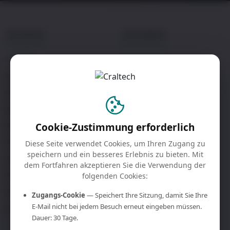
PRODUKTE
LOESUNGEN
4KCRAFT
Kontrollraeume
Bre4K
Broadcast
Colibri
Unternehmen
4Kcore
Live-Events
ScreenBridge
Bildung
Cookie-Zustimmung erforderlich
Octo
Behoerden
Diese Seite verwendet Cookies, um Ihren Zugang zu
speichern und ein besseres Erlebnis zu bieten. Mit
W10 / W1
dem Fortfahren akzeptieren Sie die Verwendung der
LinkU
folgenden Cookies:
KiO
Zugangs-Cookie
— Speichert Ihre Sitzung, damit Sie Ihre
E-Mail nicht bei jedem Besuch erneut eingeben müssen.
Broadcast-Monitore
Dauer: 30 Tage.