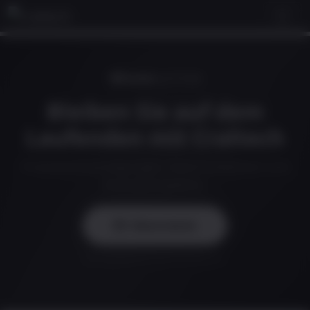
NEWSLETTER
Bleiben Sie auf dem
Laufenden mit Craltech
Produktankuendigungen, neue Funktionen und
Branchenupdates.
Abonnieren
Wir respektieren Ihre Privatsphaere.