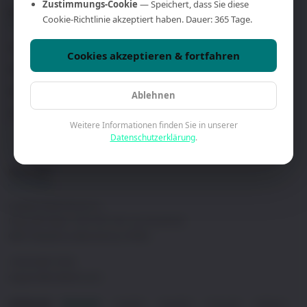
Zustimmungs-Cookie
— Speichert, dass Sie diese
SUPPORT
UNTERNEHMEN
Cookie-Richtlinie akzeptiert haben. Dauer: 365 Tage.
Haendler finden
Ueber uns
Cookies akzeptieren & fortfahren
Kontakt
Fallstudien
Demo buchen
Datenschutzerklaerung
Ablehnen
Software & Downloads
Allgemeine
Weitere Informationen finden Sie in unserer
Geschaeftsbedingungen
Datenschutzerklärung
.
KONTAKT
Craltech Electrónica S.L.
Plaza del Vapor 5-6C (Pol. Ind. Les Guixeres)
08915 Badalona (Barcelona), SPAIN
+34 93 465 74 04
support@craltech.com
Deutsch
English
Español
Français
Italiano
SPRACHE:
·
·
·
·
·