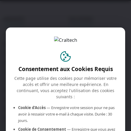
PRODUITS
SOLUTIONS
4KCRAFT
Salles de Contrôle
Bre4K
Broadcast
Colibri
Entreprise
4Kcore
Événements en Direct
Consentement aux Cookies Requis
ScreenBridge
Éducation
Cette page utilise des cookies pour mémoriser votre
Octo
Gouvernement
accès et offrir une meilleure expérience. En
W10 / W1
continuant, vous acceptez l'utilisation des cookies
suivants :
LinkU
Cookie d'Accès
— Enregistre votre session pour ne pas
KiO
avoir à ressaisir votre e-mail à chaque visite. Durée : 30
Moniteurs Broadcast
jours.
Cookie de Consentement
— Enregistre que vous avez