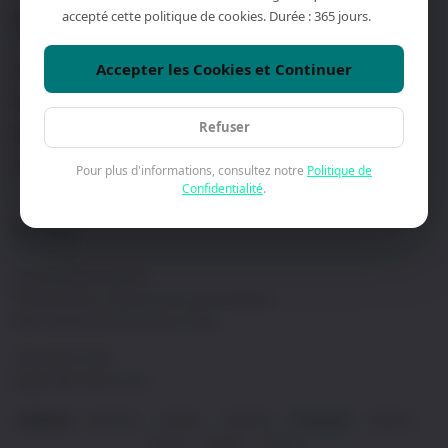
accepté cette politique de cookies. Durée : 365 jours.
SUPPORT
ENTREPRISE
Accepter les Cookies et Continuer
Trouver un Distributeur
À Propos
Nous Contacter
Études de Cas
Refuser
Réserver une Démo
Politique de Confidentialité
Logiciels et Téléchargements
Conditions Générales
Pour plus d'informations, consultez notre
Politique de
Confidentialité
.
CONTACT
Craltech Electrónica S.L.
Plaza del Vapor 5-6C (Pol. Ind. Les Guixeres)
08915 Badalona (Barcelona), SPAIN
+34 93 465 74 04
support@craltech.com
Deutsch
English
Español
Français
Italiano
LANGUE:
·
·
·
·
·
Polski
日本語
한국어
·
·