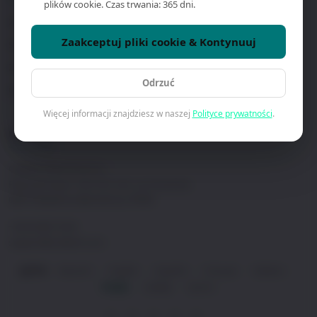
plików cookie. Czas trwania: 365 dni.
Znajdź dystrybutora
O nas
Zaakceptuj pliki cookie & Kontynuuj
Skontaktuj się
Studia przypadków
Zarezerwuj demo
Polityka prywatności
Odrzuć
Oprogramowanie & pobieranie
Warunki użytkowania
Więcej informacji znajdziesz w naszej
Polityce prywatności
.
KONTAKT
Craltech Electrónica S.L.
Plaza del Vapor 5-6C (Pol. Ind. Les Guixeres)
08915 Badalona (Barcelona), SPAIN
+34 93 465 74 04
support@craltech.com
Deutsch
English
Español
Français
Italiano
JĘZYK:
·
·
·
·
·
Polski
日本語
한국어
·
·