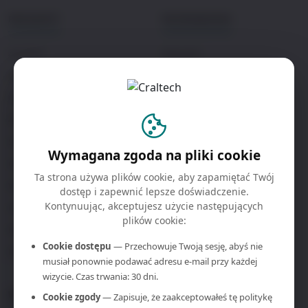
PRODUKTY
ROZWIĄZANIA
4KCRAFT
Reżyserki
Bre4K
Nadawanie
Colibri
Korporacje
4Kcore
Wydarzenia na żywo
ScreenBridge
Edukacja
Wymagana zgoda na pliki cookie
Octo
Administracja publiczna
Ta strona używa plików cookie, aby zapamiętać Twój
W10 / W1
dostęp i zapewnić lepsze doświadczenie.
Kontynuując, akceptujesz użycie następujących
LinkU
plików cookie:
KiO
Cookie dostępu
— Przechowuje Twoją sesję, abyś nie
Monitory nadawcze
musiał ponownie podawać adresu e-mail przy każdej
wizycie. Czas trwania: 30 dni.
WSPARCIE
FIRMA
Cookie zgody
— Zapisuje, że zaakceptowałeś tę politykę