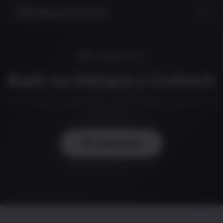
NEWSLETTER
Bądź na bieżąco z Craltech
Informacje o produktach, nowe funkcje i aktualności
branżowe.
Subskrybuj
Szanujemy Twoją prywatność.