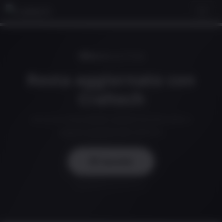
NEWSLETTER
Resta aggiornato con
Craltech
Annunci di prodotti, nuove funzionalità e
aggiornamenti del settore.
Iscriviti
Rispettiamo la tua privacy.