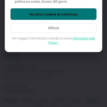
politica sui cookie. Durata: 365 giorni.
SUPPORTO
AZIENDA
Accetta Cookie & Continua
Trova un Rivenditore
Chi Siamo
Contattaci
Casi Studio
Rifiuta
Prenota una Demo
Informativa sulla Privacy
Per maggiori informazioni, consulta la nostra
Informativa sulla
Software & Download
Termini & Condizioni
Privacy
.
CONTATTI
Craltech Electrónica S.L.
Plaza del Vapor 5-6C (Pol. Ind. Les Guixeres)
08915 Badalona (Barcelona), SPAIN
+34 93 465 74 04
support@craltech.com
Deutsch
English
Español
Français
Italiano
LINGUA:
·
·
·
·
·
Polski
日本語
한국어
·
·