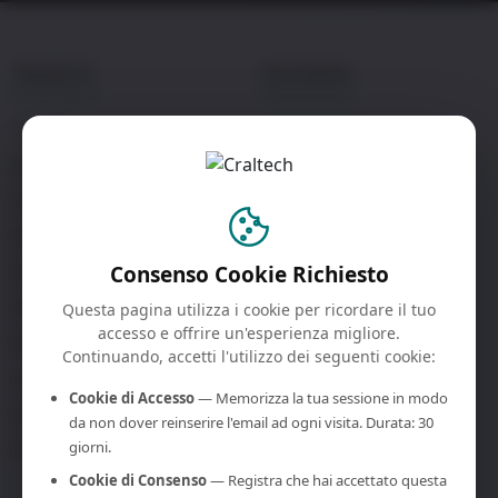
PRODOTTI
SOLUZIONI
4KCRAFT
Sale di Controllo
Bre4K
Broadcast
Colibri
Corporate
4Kcore
Eventi Live
Consenso Cookie Richiesto
ScreenBridge
Istruzione
Octo
Governo
Questa pagina utilizza i cookie per ricordare il tuo
accesso e offrire un'esperienza migliore.
W10 / W1
Continuando, accetti l'utilizzo dei seguenti cookie:
LinkU
Cookie di Accesso
— Memorizza la tua sessione in modo
KiO
da non dover reinserire l'email ad ogni visita. Durata: 30
giorni.
Monitor Broadcast
Cookie di Consenso
— Registra che hai accettato questa