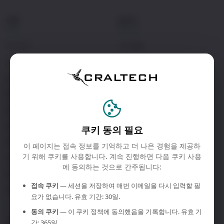
제품
솔루션
4KCRAFT
컨트롤룸
Bre4K
방송
Colibri
기업
4Kcore
라이브 이벤트
ScreenBridge
교육
Octo
정부 기관
쿠키 동의 필요
W10 / W1
이 페이지는 접속 정보를 기억하고 더 나은 경험을 제공하
기 위해 쿠키를 사용합니다. 계속 진행하면 다음 쿠키 사용
LinkU
에 동의하는 것으로 간주됩니다:
KiO
접속 쿠키
— 세션을 저장하여 매번 이메일을 다시 입력할 필
방송용 모니터
요가 없습니다. 유효 기간: 30일.
동의 쿠키
— 이 쿠키 정책에 동의했음을 기록합니다. 유효 기
지원
회사
간: 365일.