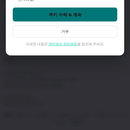
대리점 찾기
회사 소개
쿠키 수락 & 계속
문의하기
도입 사례
거부
데모 예약
개인정보 처리방침
소프트웨어 & 다운로드
이용약관
자세한 내용은
개인정보 처리방침
을 참조해 주세요.
연락처
Craltech Electrónica S.L.
Plaza del Vapor 5-6C (Pol. Ind. Les Guixeres)
08915 Badalona (Barcelona), SPAIN
+34 93 465 74 04
support@craltech.com
Deutsch
English
Español
Français
Italiano
Polski
언어:
·
·
·
·
·
日本語
한국어
·
·