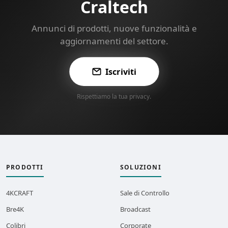
Craltech
Annunci di prodotti, nuove funzionalità e
aggiornamenti del settore.
Iscriviti
Rispettiamo la tua privacy.
PRODOTTI
SOLUZIONI
4KCRAFT
Sale di Controllo
Bre4K
Broadcast
Colibri
Corporate