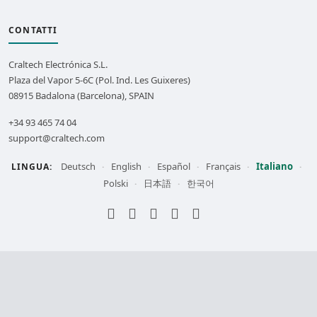
CONTATTI
Craltech Electrónica S.L.
Plaza del Vapor 5-6C (Pol. Ind. Les Guixeres)
08915 Badalona (Barcelona), SPAIN
+34 93 465 74 04
support@craltech.com
Deutsch
English
Español
Français
Italiano
LINGUA:
·
·
·
·
·
Polski
日本語
한국어
·
·