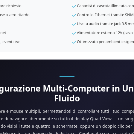
re richiesto
Capacità di cascata illimitata co
 a zero ritardo
Controllo Ethernet tramite SNMP
Uscita audio tramite jack 3.5 m
rnet
Alimentatore esterno 12V (cavo 
 eventi live
Ottimizzato per ambienti esigent
igurazione Multi-Computer in Un 
Fluido
iere e mouse multipli, permettendoti di controllare tutti i tuoi com
 di navigare liberamente su tutto il display Quad View — un singo
o visibili tutte e quattro le schermate, oppure un doppio clic p
erMouse è a un doppio clic di distanza. Combinato con la cascata K