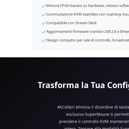
Motore FPGA basato su hardware, nessun softwa
Commutazione KVM seamless con roaming mouse
Compatibile con Stream Deck
Aggiornamenti firmware tramite USB 2.0 o Ethe
Design compatto per sale di controllo, broadcast,
Trasforma la Tua Conf
4KColibrí elimina il disordine di tast
esclusivo SuperMouse ti permette
prendere il controllo KVM mantenend
intero. Tornare alla modalità Sup