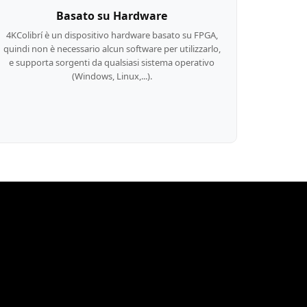
one di lavoro, grazie
ta