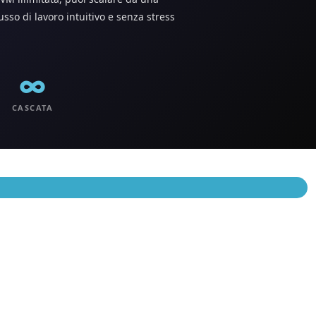
so di lavoro intuitivo e senza stress
∞
CASCATA