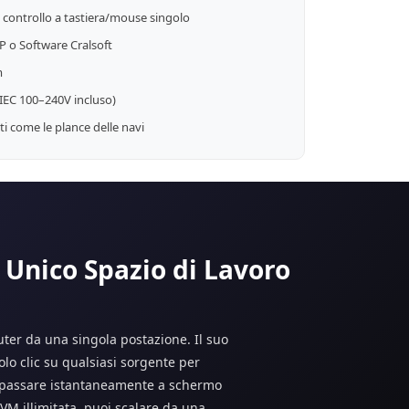
n controllo a tastiera/mouse singolo
 o Software Cralsoft
m
IEC 100–240V incluso)
i come le plance delle navi
Unico Spazio di Lavoro
puter da una singola postazione. Il suo
lo clic su qualsiasi sorgente per
er passare istantaneamente a schermo
VM illimitata, puoi scalare da una