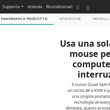
Supporto
Azienda
Ricondizionati
PANORAMICA PRODOTTO
SPECIFICHE
MODELLI
Usa una sol
mouse per
computer
interruz
Il nuovo Quad-Split 
un'uscita 4K e KVM ti 
una singola postazio
tecnologia all'avan
illimitata, questo proces