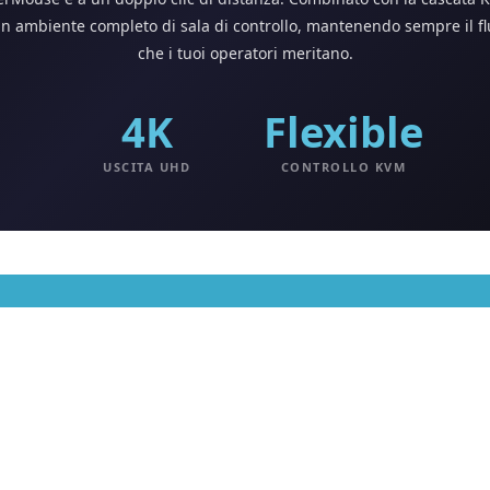
 ambiente completo di sala di controllo, mantenendo sempre il flus
che i tuoi operatori meritano.
4K
Flexible
D
USCITA UHD
CONTROLLO KVM