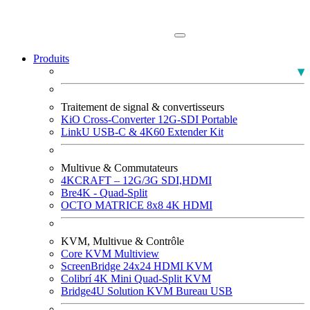
Produits
Moniteurs PLUMA Broadcast
Traitement de signal & convertisseurs
KiO Cross-Converter 12G-SDI Portable
LinkU USB-C & 4K60 Extender Kit
Multivue & Commutateurs
4KCRAFT – 12G/3G SDI,HDMI
Bre4K - Quad-Split
OCTO MATRICE 8x8 4K HDMI
KVM, Multivue & Contrôle
Core KVM Multiview
ScreenBridge 24x24 HDMI KVM
Colibrí 4K Mini Quad-Split KVM
Bridge4U Solution KVM Bureau USB