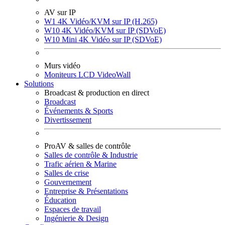
AV sur IP
W1 4K Vidéo/KVM sur IP (H.265)
W10 4K Vidéo/KVM sur IP (SDVoE)
W10 Mini 4K Vidéo sur IP (SDVoE)
Murs vidéo
Moniteurs LCD VideoWall
Solutions
Broadcast & production en direct
Broadcast
Événements & Sports
Divertissement
ProAV & salles de contrôle
Salles de contrôle & Industrie
Trafic aérien & Marine
Salles de crise
Gouvernement
Entreprise & Présentations
Éducation
Espaces de travail
Ingénierie & Design